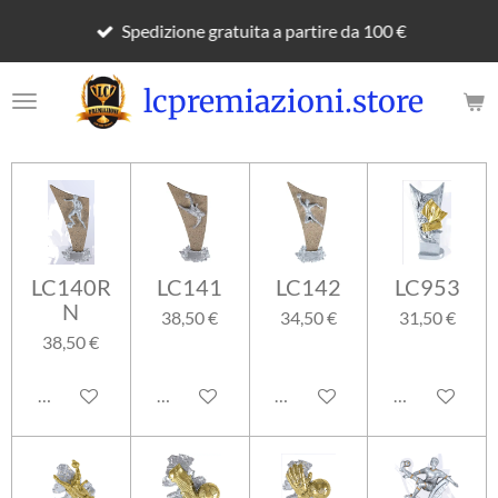
Vai
Spedizione gratuita a partire da 100 €
al
contenuto
lcpremiazioni.store
principale
LC140R
LC141
LC142
LC953
N
38,50 €
34,50 €
31,50 €
38,50 €
Aggiungi al carrello
Aggiungi al carrello
Aggiungi al carrello
Aggiungi al ca