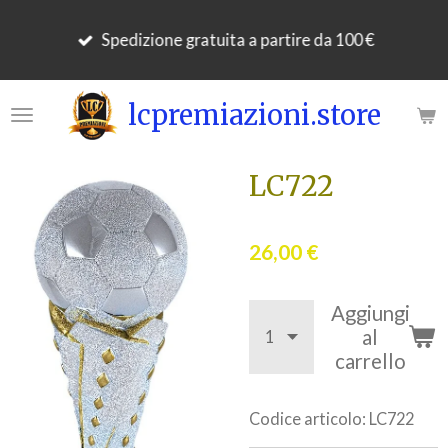
Vai
Spedizione gratuita a partire da 100 €
al
contenuto
principale
lcpremiazioni.store
LC722
26,00 €
Aggiungi
al
carrello
Codice articolo:
LC722