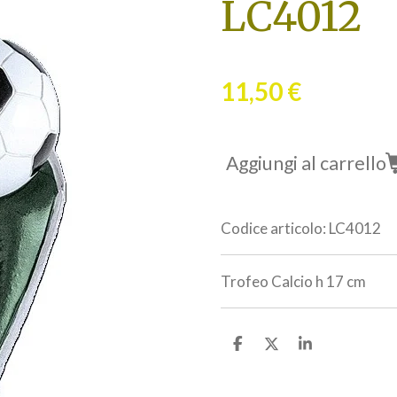
LC4012
11,50 €
Aggiungi al carrello
Codice articolo:
LC4012
Trofeo Calcio h 17 cm
C
C
C
o
o
o
n
n
n
d
d
d