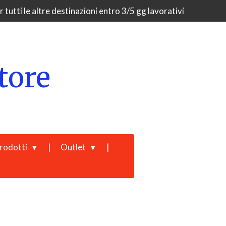
 tutti le altre destinazioni entro 3/5 gg lavorativi
tore
rodotti
Outlet