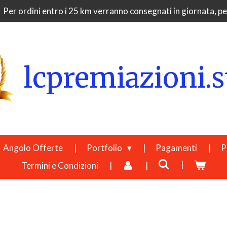
Per ordini entro i 25 km verranno consegnati in giornata, per
lcpremiazioni.s
Angolo Offerte
Portfolio
Pagamenti
P
Termini e Condizioni