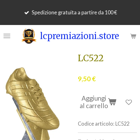
Vai
Spedizione gratuita a partire da 100 €
al
contenuto
principale
lcpremiazioni.store
LC522
9,50 €
Aggiungi
al carrello
Codice articolo:
LC522