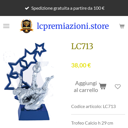
Vai
Spedizione gratuita a partire da 100 €
al
contenuto
lcpremiazioni.store
principale
LC713
38,00 €
Aggiungi
al carrello
Codice articolo:
LC713
Trofeo Calcio h 29 cm