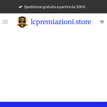
Per 
Vai
Spedizione gratuita a partire da 100 €
per t
al
contenuto
lcpremiazioni.store
principale