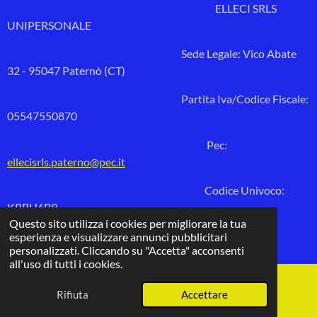
ELLECI SRLS
UNIPERSONALE
Sede Legale: Vico Abate
32 - 95047 Paternò (CT)
Partita Iva/Codice Fiscale:
05547550870
Pec:
ellecisrls.paterno@pec.it
Codice Univoco:
KRRH6B9
Questo sito utilizza i cookies per migliorare la tua
© 2026 lcpremiazioni.store
esperienza e visualizzare annunci pubblicitari
Fornito da
Webador
personalizzati. Cliccando su "Accetta" acconsenti
all'uso di tutti i cookies.
Rifiuta
Accettare
Email
Telefono
Mappa