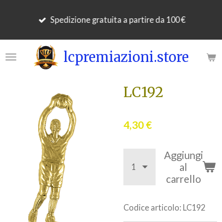
Vai
Spedizione gratuita a partire da 100 €
al
contenuto
principale
lcpremiazioni.store
LC192
4,30 €
Aggiungi
al
carrello
Codice articolo:
LC192