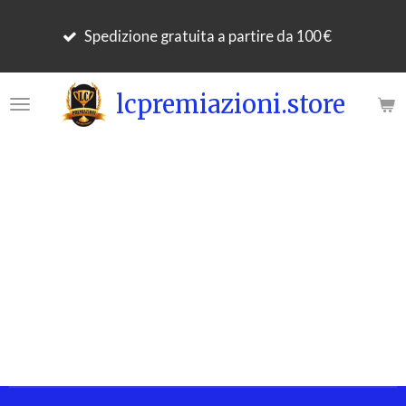
Per 
Vai
Spedizione gratuita a partire da 100 €
gior
al
lavo
contenuto
principale
lcpremiazioni.store