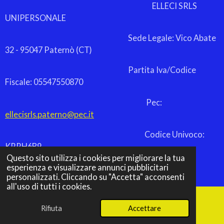
ELLECI SRLS
UNIPERSONALE
Sede Legale: Vico Abate
32 - 95047 Paternò (CT)
Partita Iva/Codice
Fiscale: 05547550870
Pec:
ellecisrls.paterno@pec.it
Codice Univoco:
KRRH6B9
Questo sito utilizza i cookies per migliorare la tua
© 2026 lcpremiazioni.store
esperienza e visualizzare annunci pubblicitari
Fornito da
Webador
personalizzati. Cliccando su "Accetta" acconsenti
all'uso di tutti i cookies.
Rifiuta
Accettare
Email
Telefono
Mappa