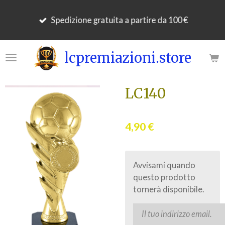
Vai
Spedizione gratuita a partire da 100 €
al
contenuto
principale
lcpremiazioni.store
LC140
4,90 €
Avvisami quando
questo prodotto
tornerà disponibile.