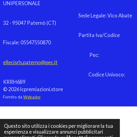
i
i
i
i
UNIPERSONALE
Sede Legale: Vico Abate
32 - 95047 Paternò (CT)
Partita Iva/Codice
Fiscale: 05547550870
Pec:
ellecisrls.paterno@pec.it
Codice Univoco:
KRRH6B9
© 2026 lcpremiazioni.store
Fornito da
Webador
Questo sito utilizza i cookies per migliorare la tua
esperienza e visualizzare annunci pubblicitari