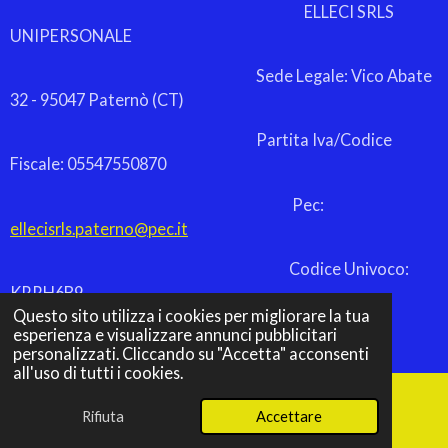
ELLECI SRLS
UNIPERSONALE
Sede Legale: Vico Abate
32 - 95047 Paternò (CT)
Partita Iva/Codice
Fiscale: 05547550870
Pec:
ellecisrls.paterno@pec.it
Codice Univoco:
KRRH6B9
Questo sito utilizza i cookies per migliorare la tua
© 2026 lcpremiazioni.store
esperienza e visualizzare annunci pubblicitari
Fornito da
Webador
personalizzati. Cliccando su "Accetta" acconsenti
all'uso di tutti i cookies.
Rifiuta
Accettare
Email
Telefono
Mappa