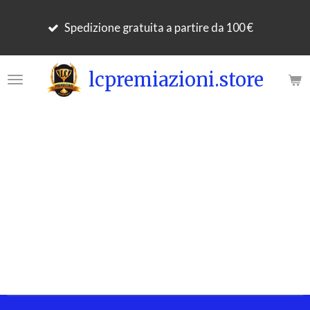
Per 
Vai
Spedizione gratuita a partire da 100 €
gior
al
lavo
contenuto
principale
lcpremiazioni.store