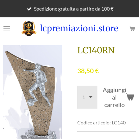
Vai
Spedizione gratuita a partire da 100 €
al
contenuto
lcpremiazioni.store
principale
LC140RN
38,50 €
Aggiungi
al
carrello
Codice articolo:
LC140