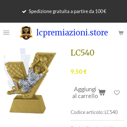
Vai
Spedizione gratuita a partire da 100 €
al
contenuto
principale
lcpremiazioni.store
LC540
9,50 €
Aggiungi
al carrello
Codice articolo:
LC540