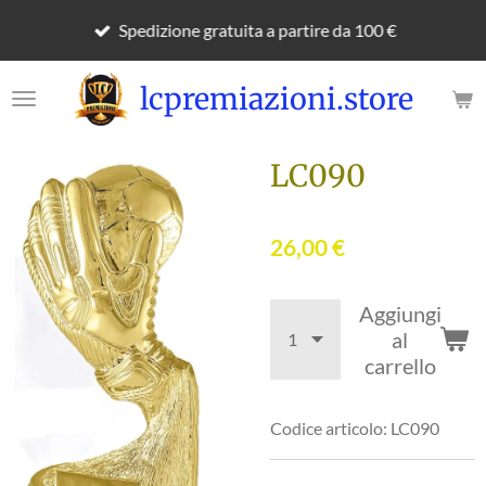
Vai
Spedizione gratuita a partire da 100 €
al
contenuto
lcpremiazioni.store
principale
LC090
26,00 €
Aggiungi
al
carrello
Codice articolo:
LC090