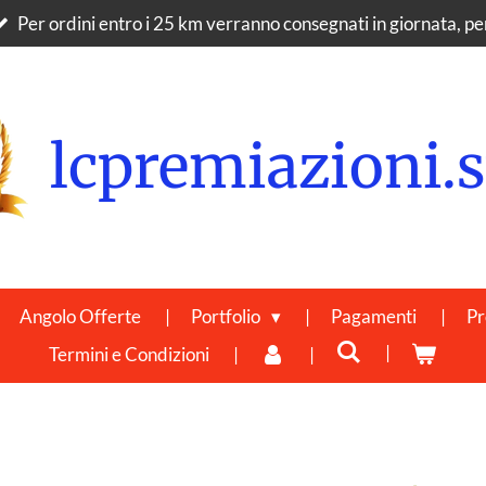
Per ordini entro i 25 km verranno consegnati in giornata, per 
lcpremiazioni.s
Angolo Offerte
Portfolio
Pagamenti
Pr
Termini e Condizioni