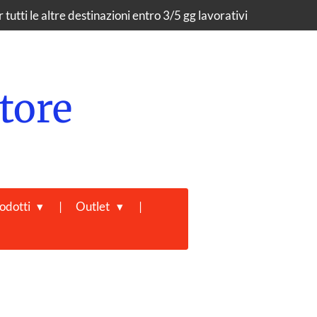
tutti le altre destinazioni entro 3/5 gg lavorativi
tore
odotti
Outlet