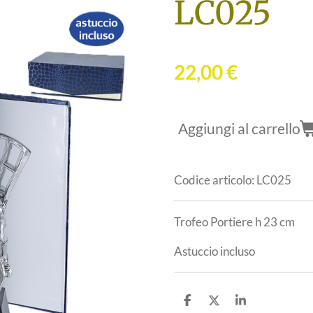
LC025
22,00 €
Aggiungi al carrello
Codice articolo:
LC025
Trofeo Portiere h 23 cm
Astuccio incluso
C
C
C