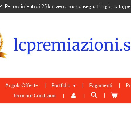
Per ordini entro i 25 km verranno consegnati in giornata, per 
lcpremiazioni.s
Angolo Offerte
Portfolio
Pagamenti
Pr
Termini e Condizioni