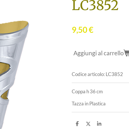
LC3852
9,50 €
Aggiungi al carrello
Codice articolo:
LC3852
Coppa h 36 cm
Tazza in Plastica
C
C
C