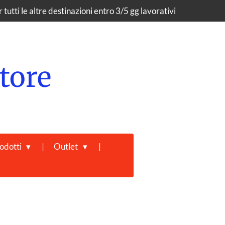
tutti le altre destinazioni entro 3/5 gg lavorativi
tore
odotti
Outlet