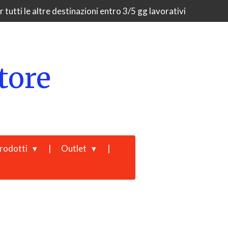
 tutti le altre destinazioni entro 3/5 gg lavorativi
tore
rodotti
Outlet