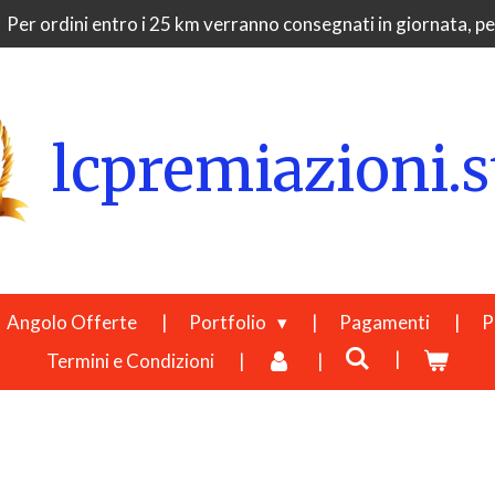
Per ordini entro i 25 km verranno consegnati in giornata, per
lcpremiazioni.s
Angolo Offerte
Portfolio
Pagamenti
P
Termini e Condizioni