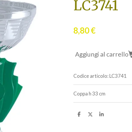
LC3741
8,80 €
Aggiungi al carrello
Codice articolo:
LC3741
Coppa h 33 cm
C
C
C
o
o
o
n
n
n
d
d
d