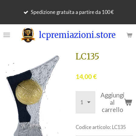
Vai
Spedizione gratuita a partire da 100 €
al
contenuto
principale
lcpremiazioni.store
LC135
14,00 €
Aggiungi
al
carrello
Codice articolo:
LC135