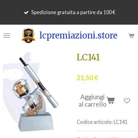
Vai
Spedizione gratuita a partire da 100 €
al
contenuto
principale
lcpremiazioni.store
LC141
21,50 €
Aggiungi
al carrello
Codice articolo:
LC141