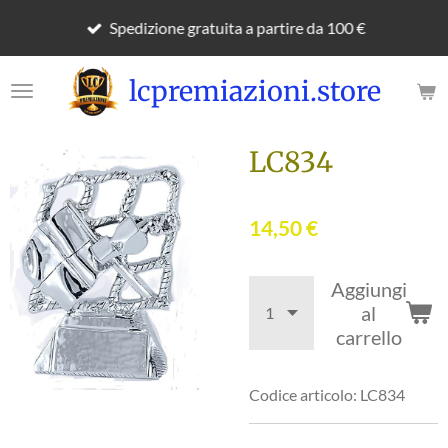
Vai
Spedizione gratuita a partire da 100 €
al
contenuto
lcpremiazioni.store
principale
LC834
14,50 €
Aggiungi
al
carrello
Codice articolo:
LC834