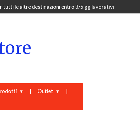
 tutti le altre destinazioni entro 3/5 gg lavorativi
tore
rodotti
Outlet