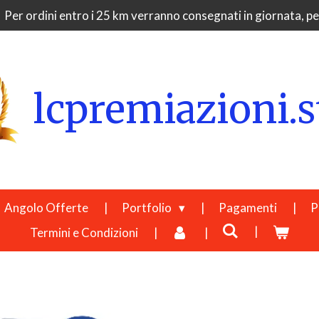
Per ordini entro i 25 km verranno consegnati in giornata, per
lcpremiazioni.s
Angolo Offerte
Portfolio
Pagamenti
P
Termini e Condizioni