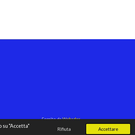
Fornito da
Webador
o su "Accetta"
Rifiuta
Accettare