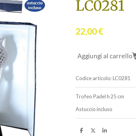
LC0281
22,00 €
Aggiungi al carrello
Codice articolo:
LC0281
Trofeo Padel h 25 cm
Astuccio incluso
C
C
C