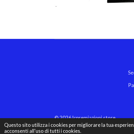
ELLECI SRLS 
Sede Legale: Vico Ab
Partita Iva/Codice
Pec
Codice Univo
© 2026 lcpremiazioni.store
Questo sito utilizza i cookies per migliorare la tua esperien
acconsenti all'uso di tutti i cookies.