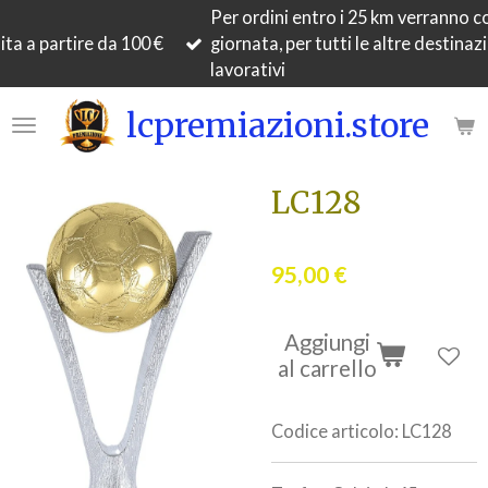
Per ordini entro i 25 km verranno c
Vai
ta a partire da 100 €
giornata, per tutti le altre destinaz
al
lavorativi
contenuto
principale
lcpremiazioni.store
LC128
95,00 €
Aggiungi
al carrello
Codice articolo:
LC128