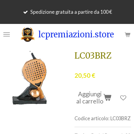
Vai
Spedizione gratuita a partire da 100 €
al
contenuto
principale
lcpremiazioni.store
LC03BRZ
20,50 €
Aggiungi
al carrello
Codice articolo:
LC03BRZ