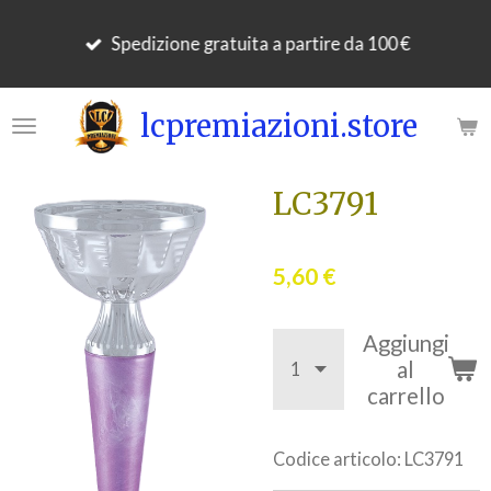
Vai
Spedizione gratuita a partire da 100 €
al
contenuto
principale
lcpremiazioni.store
LC3791
5,60 €
Aggiungi
al
carrello
Codice articolo:
LC3791