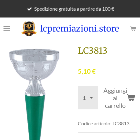
Vai
Spedizione gratuita a partire da 100 €
al
contenuto
lcpremiazioni.store
principale
LC3813
5,10 €
Aggiungi
al
carrello
Codice articolo:
LC3813