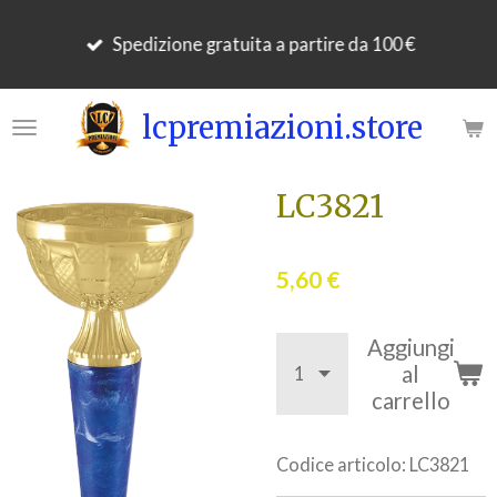
Vai
Spedizione gratuita a partire da 100 €
al
contenuto
principale
lcpremiazioni.store
LC3821
5,60 €
Aggiungi
al
carrello
Codice articolo:
LC3821