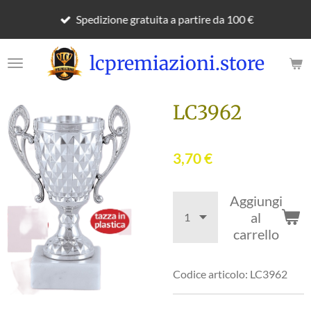
Vai
Spedizione gratuita a partire da 100 €
al
contenuto
lcpremiazioni.store
principale
LC3962
3,70 €
Aggiungi
al
carrello
Codice articolo:
LC3962