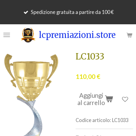
Vai
Spedizione gratuita a partire da 100 €
al
contenuto
principale
lcpremiazioni.store
LC1033
110,00 €
Aggiungi
al carrello
Codice articolo:
LC1033