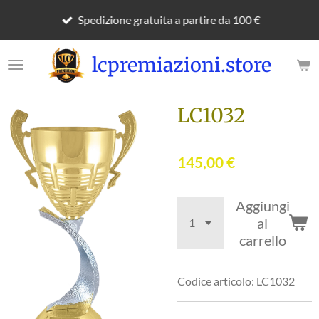
Vai
Spedizione gratuita a partire da 100 €
al
contenuto
lcpremiazioni.store
principale
LC1032
145,00 €
Aggiungi
al
carrello
Codice articolo:
LC1032