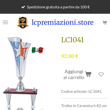
Vai
Spedizione gratuita a partire da 100 €
al
contenuto
lcpremiazioni.store
principale
LC1041
92,00 €
Aggiungi
al carrello
Codice articolo:
LC1041
Trofeo in Ceramica h 82 cm