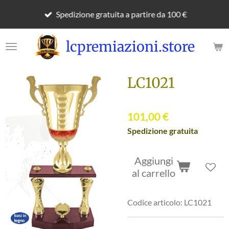
Vai
Spedizione gratuita a partire da 100 €
al
contenuto
lcpremiazioni.store
principale
LC1021
101,00 €
Spedizione gratuita
Aggiungi
al carrello
Codice articolo:
LC1021