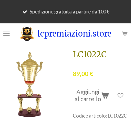
Vai
Spedizione gratuita a partire da 100 €
al
contenuto
principale
lcpremiazioni.store
LC1022C
89,00 €
Aggiungi
al carrello
Codice articolo:
LC1022C