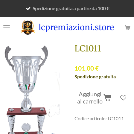
Vai
Spedizione gratuita a partire da 100 €
al
contenuto
lcpremiazioni.store
principale
LC1011
101,00 €
Spedizione gratuita
Aggiungi
al carrello
Codice articolo:
LC1011