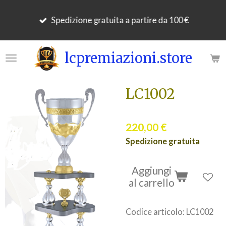
Vai
Spedizione gratuita a partire da 100 €
al
contenuto
principale
lcpremiazioni.store
LC1002
220,00 €
Spedizione gratuita
Aggiungi
al carrello
Codice articolo:
LC1002