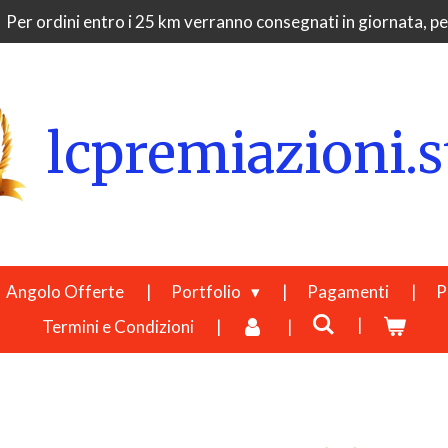
Per ordini entro i 25 km verranno consegnati in giornata, per
lcpremiazioni.s
Angolo Offerte
Portfolio
Pagamenti
P
Termini e Condizioni