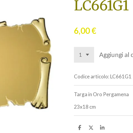
LC661G1
6,00 €
Aggiungi al 
Codice articolo:
LC661G1
Targa in Oro Pergamena
23x18 cm
C
C
C