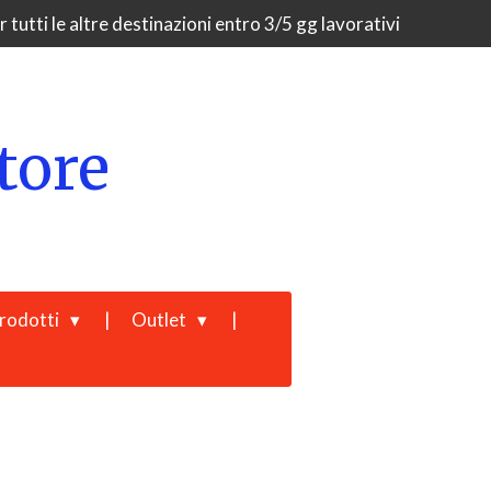
 tutti le altre destinazioni entro 3/5 gg lavorativi
tore
rodotti
Outlet