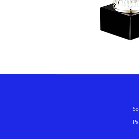
ELLECI SRLS 
Sede Legale: Vico Ab
Partita Iva/Codice
Pec