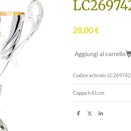
LC26974
28,00 €
Aggiungi al carrello
Codice articolo:
LC269742
Coppa h 41 cm
C
C
C
o
o
o
n
n
n
d
d
d