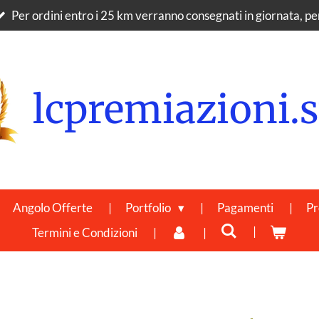
Per ordini entro i 25 km verranno consegnati in giornata, per 
lcpremiazioni.s
Angolo Offerte
Portfolio
Pagamenti
Pr
Termini e Condizioni