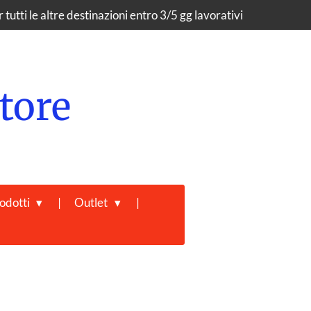
tutti le altre destinazioni entro 3/5 gg lavorativi
tore
odotti
Outlet