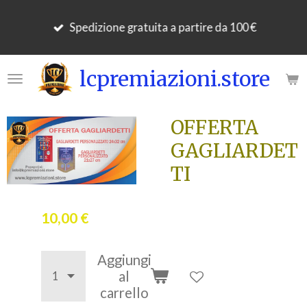
Vai
Spedizione gratuita a partire da 100 €
al
contenuto
principale
lcpremiazioni.store
OFFERTA
GAGLIARDET
TI
10,00 €
Aggiungi
al
carrello