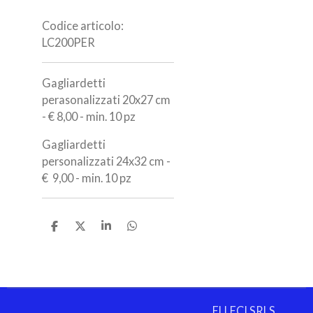
Codice articolo:
LC200PER
Gagliardetti
perasonalizzati 20x27 cm
- € 8,00 - min. 10 pz
Gagliardetti
personalizzati 24x32 cm -
€ 9,00 - min. 10 pz
C
C
C
C
o
o
o
o
n
n
n
n
d
d
d
d
i
i
i
i
v
v
v
v
i
i
i
i
ELLECI SRLS