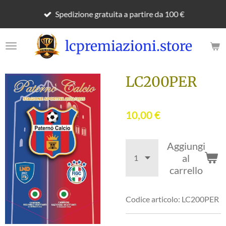
Vai
Spedizione gratuita a partire da 100 €
al
contenuto
lcpremiazioni.store
principale
LC200PER
10,00 €
Aggiungi
al
carrello
Codice articolo:
LC200PER