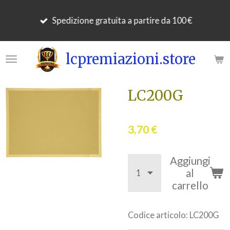
Vai
Spedizione gratuita a partire da 100 €
al
contenuto
principale
lcpremiazioni.store
LC200G
3,70 €
Aggiungi
al
carrello
Codice articolo:
LC200G