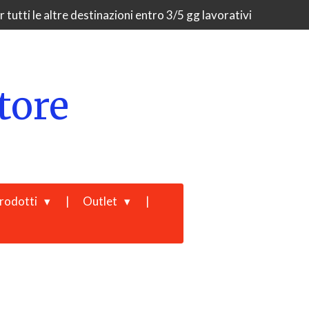
 tutti le altre destinazioni entro 3/5 gg lavorativi
tore
rodotti
Outlet