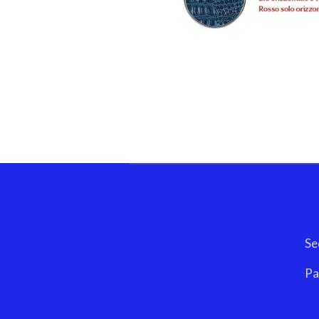
ELLECI SRLS 
Sede Legale: Vico Ab
Partita Iva/Codice
Pec