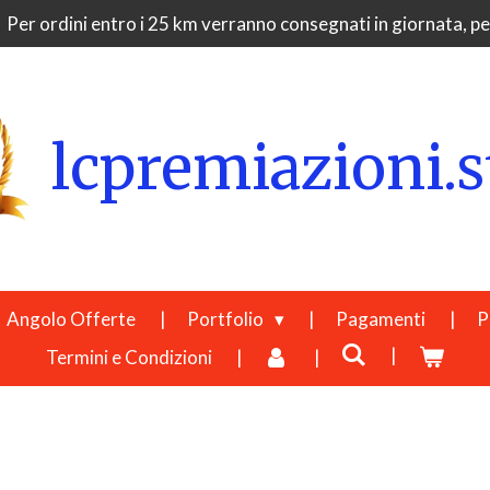
Per ordini entro i 25 km verranno consegnati in giornata, per
lcpremiazioni.s
Angolo Offerte
Portfolio
Pagamenti
P
Termini e Condizioni