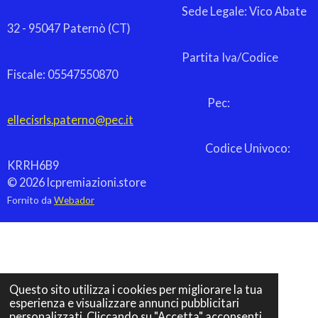
Sede Legale: Vico Abate
32 - 95047 Paternò (CT)
Partita Iva/Codice
Fiscale: 05547550870
Pec:
ellecisrls.paterno@pec.it
Codice Univoco:
KRRH6B9
© 2026 lcpremiazioni.store
Fornito da
Webador
Questo sito utilizza i cookies per migliorare la tua
esperienza e visualizzare annunci pubblicitari
personalizzati. Cliccando su "Accetta" acconsenti