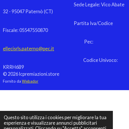
Sede Legale: Vico Abate
32 - 95047 Paternò (CT)
Partita Iva/Codice
Fiscale: 05547550870
Pec:
ellecisrls.paterno@pec.it
Codice Univoco:
KRRH6B9
© 2026 lcpremiazioni.store
Fornito da
Webador
Questo sito utilizza i cookies per migliorare la tua
esperienza e visualizzare annunci pubblicitari
personalizzati. Cliccando su "Accetta" acconsenti