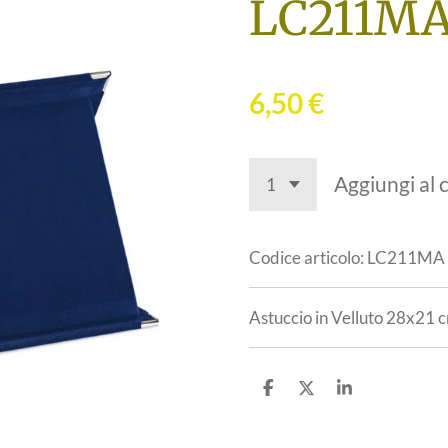
LC211M
6,50 €
Aggiungi al c
Codice articolo:
LC211MA
Astuccio in Velluto 28x21 
C
C
C
o
o
o
n
n
n
d
d
d