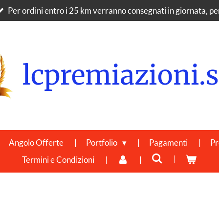
Per ordini entro i 25 km verranno consegnati in giornata, per 
lcpremiazioni.s
Angolo Offerte
Portfolio
Pagamenti
Pr
Termini e Condizioni