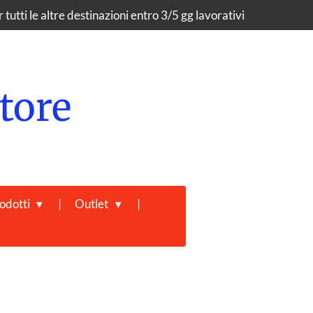
tutti le altre destinazioni entro 3/5 gg lavorativi
tore
odotti
Outlet